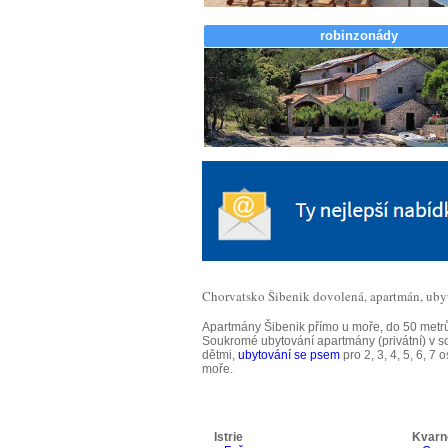
robinzonády
Chorvatsko Šibenik dovolená, apartmán, uby
Apartmány Šibenik přímo u moře, do 50 metr
Soukromé ubytování apartmány (privátní) v so
dětmi,
ubytování se psem
pro 2, 3, 4, 5, 6, 
moře.
Istrie
Kvarn