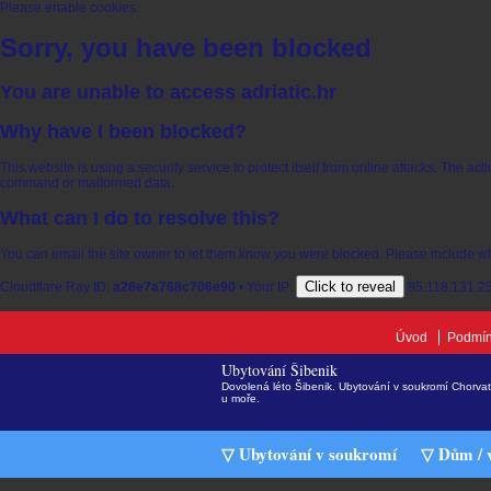
Please enable cookies.
Sorry, you have been blocked
You are unable to access
adriatic.hr
Why have I been blocked?
This website is using a security service to protect itself from online attacks. The ac
command or malformed data.
What can I do to resolve this?
You can email the site owner to let them know you were blocked. Please include w
Click to reveal
Cloudflare Ray ID:
a26e7a768c706e90
•
Your IP:
85.118.131.2
Úvod
Podmín
Ubytování Šibenik
Dovolená léto Šibenik. Ubytování v soukromí Chorvat
u moře.
▽ Ubytování v soukromí
▽ Dům / v