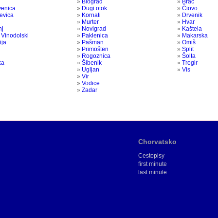
»
Biograd
»
Brač
venica
»
Dugi otok
»
Čiovo
jevica
»
Kornati
»
Drvenik
»
Murter
»
Hvar
nj
»
Novigrad
»
Kaštela
 Vinodolski
»
Paklenica
»
Makarska
ija
»
Pašman
»
Omiš
»
Primošten
»
Split
»
Rogoznica
»
Šolta
ka
»
Šibenik
»
Trogir
»
Ugljan
»
Vis
»
Vir
»
Vodice
»
Zadar
Chorvatsko
Cestopisy
first minute
last minute