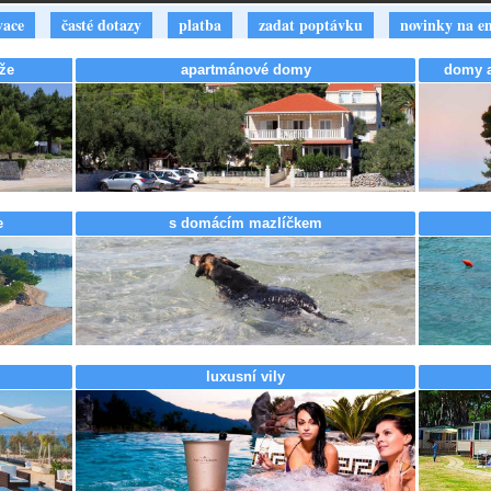
vace
časté dotazy
platba
zadat poptávku
novinky na e
že
apartmánové domy
domy a 
e
s domácím mazlíčkem
luxusní vily