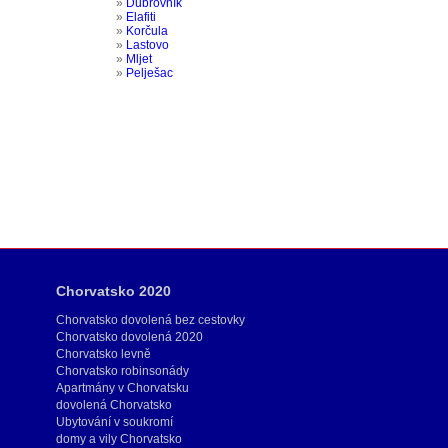
»
Dubrovník
»
Elafiti
»
Korčula
»
Lastovo
»
Mljet
»
Pelješac
Chorvatsko 2020
Chorvatsko dovolená bez cestovky
Chorvatsko dovolená 2020
Chorvatsko levně
Chorvatsko robinsonády
Apartmány v Chorvatsku
dovolená Chorvatsko
Ubytování v soukromí
domy a vily Chorvatsko