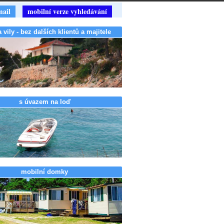
mail
mobilní verze vyhledávání
vily - bez dalších klientů a majitele
s úvazem na loď
mobilní domky