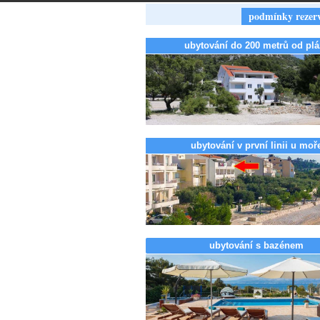
podmínky rezer
ubytování do 200 metrů od plá
ubytování v první linii u moř
ubytování s bazénem