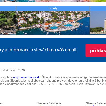
hotely
tování na léto 2020
ů od pláže
ubytování Chorvatsko
Šibenik soukromé apartmány od (prověřeného) maj
ukromí Šibenik vyberte si ubytování vhodné pro vaši dovolenou v lokalitě Šibenik 
7 osob v apartmánech v cenách 10 €, 15 €, 20 €, 25 € za osobu resp ubytování Šibeni
er
Severní Dalmácie
Střední Dalmá