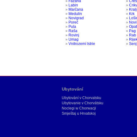
»
Fažana
»
Cres
»
Labin
»
Crik
»
Marčana
»
Kral
»
Medulin
»
Krk
»
Novigrad
»
Loši
»
Poreč
»
Novi
»
Pula
»
Opat
»
Raša
»
Pag
»
Rovinj
»
Rab
»
Umag
»
Rije
»
Vnitrozemí Istrie
»
Senj
Ubytování
Ubytování v Chorvatsku
Ubytovanie v Chorvátsku
Noclegi w Chorwacji
Smještaj u Hrvatskoj