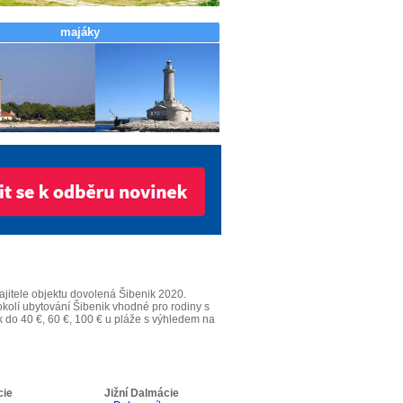
majáky
itele objektu dovolená Šibenik 2020.
okolí ubytování Šibenik vhodné pro rodiny s
k do 40 €, 60 €, 100 € u pláže s výhledem na
cie
Jižní Dalmácie