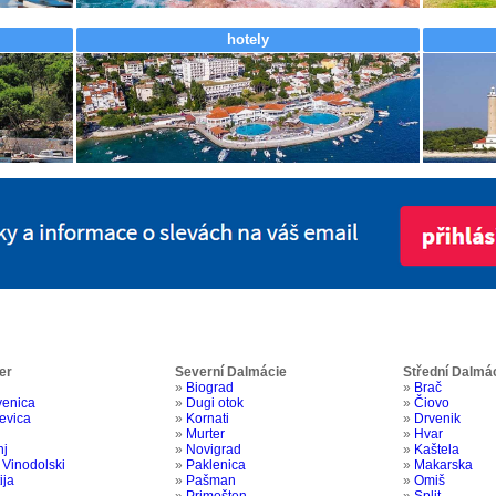
hotely
er
Severní Dalmácie
Střední Dalmá
»
Biograd
»
Brač
venica
»
Dugi otok
»
Čiovo
jevica
»
Kornati
»
Drvenik
»
Murter
»
Hvar
nj
»
Novigrad
»
Kaštela
 Vinodolski
»
Paklenica
»
Makarska
ija
»
Pašman
»
Omiš
»
Primošten
»
Split