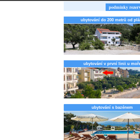
podmínky rezer
ubytování do 200 metrů od plá
ubytování v první linii u moř
ubytování s bazénem