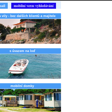
mail
mobilní verze vyhledávání
vily - bez dalších klientů a majitele
s úvazem na loď
mobilní domky