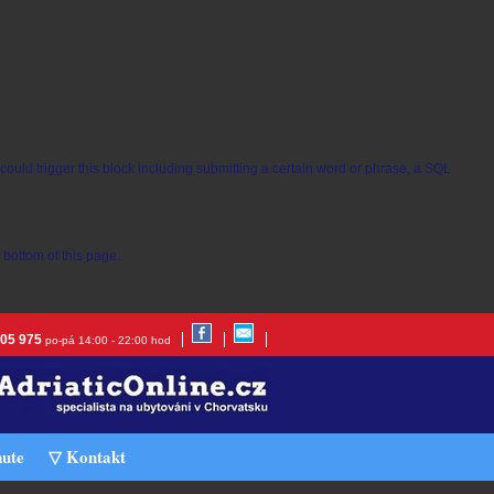
t could trigger this block including submitting a certain word or phrase, a SQL
bottom of this page.
305 975
po-pá 14:00 - 22:00 hod
nute
▽ Kontakt