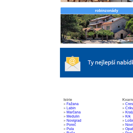
robinzonády
Istrie
Kvarn
»
Fažana
»
Cres
»
Labin
»
Crik
»
Marčana
»
Kral
»
Medulin
»
Krk
»
Novigrad
»
Loši
»
Poreč
»
Novi
»
Pula
»
Opat
»
Raša
»
Pag