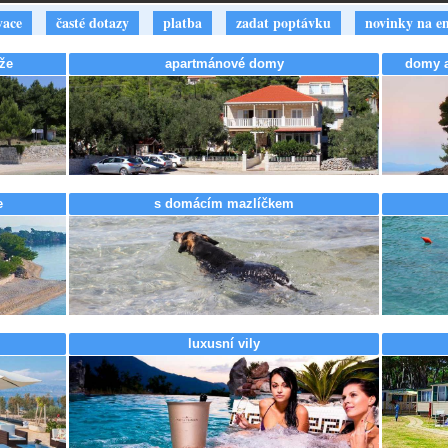
vace
časté dotazy
platba
zadat poptávku
novinky na e
že
apartmánové domy
domy a 
e
s domácím mazlíčkem
luxusní vily