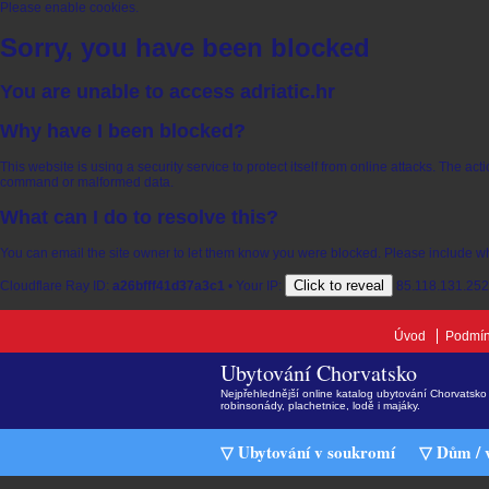
Please enable cookies.
Sorry, you have been blocked
You are unable to access
adriatic.hr
Why have I been blocked?
This website is using a security service to protect itself from online attacks. The ac
command or malformed data.
What can I do to resolve this?
You can email the site owner to let them know you were blocked. Please include w
Click to reveal
Cloudflare Ray ID:
a26bfff41d37a3c1
•
Your IP:
85.118.131.252
Úvod
Podmín
Ubytování Chorvatsko
Nejpřehlednější online katalog ubytování Chorvatsko 
robinsonády, plachetnice, lodě i majáky.
▽ Ubytování v soukromí
▽ Dům / v