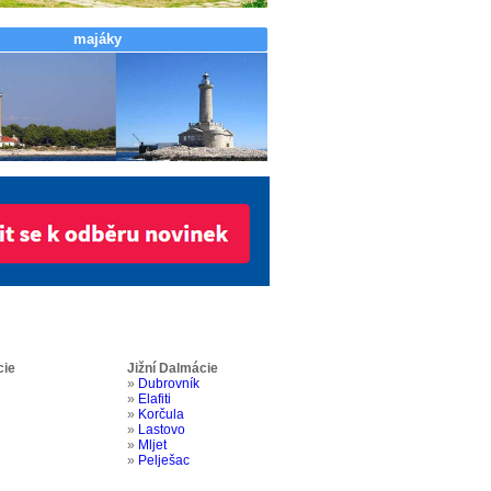
majáky
cie
Jižní Dalmácie
»
Dubrovník
»
Elafiti
»
Korčula
»
Lastovo
»
Mljet
»
Pelješac