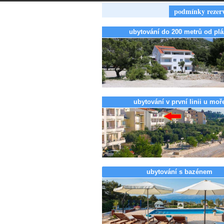
podmínky rezer
ubytování do 200 metrů od plá
ubytování v první linii u moř
ubytování s bazénem