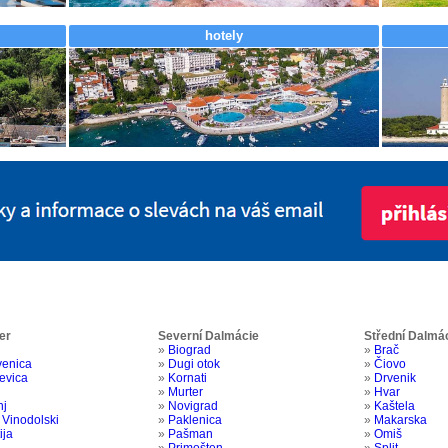
hotely
er
Severní Dalmácie
Střední Dalmá
»
Biograd
»
Brač
venica
»
Dugi otok
»
Čiovo
jevica
»
Kornati
»
Drvenik
»
Murter
»
Hvar
nj
»
Novigrad
»
Kaštela
 Vinodolski
»
Paklenica
»
Makarska
ija
»
Pašman
»
Omiš
»
Primošten
»
Split