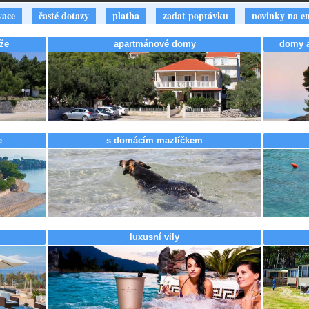
vace
časté dotazy
platba
zadat poptávku
novinky na e
že
apartmánové domy
domy a 
e
s domácím mazlíčkem
luxusní vily