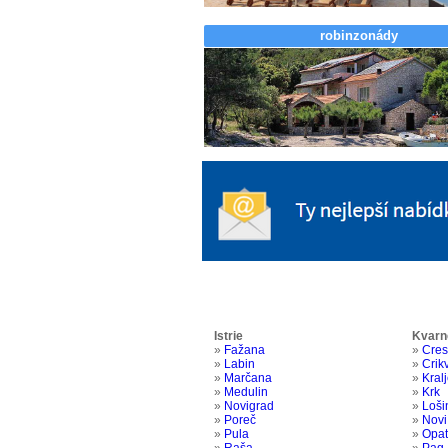
robinzonády
Istrie
Kvarn
»
Fažana
»
Cres
»
Labin
»
Crik
»
Marčana
»
Kral
»
Medulin
»
Krk
»
Novigrad
»
Loši
»
Poreč
»
Novi
»
Pula
»
Opat
»
Raša
»
Pag