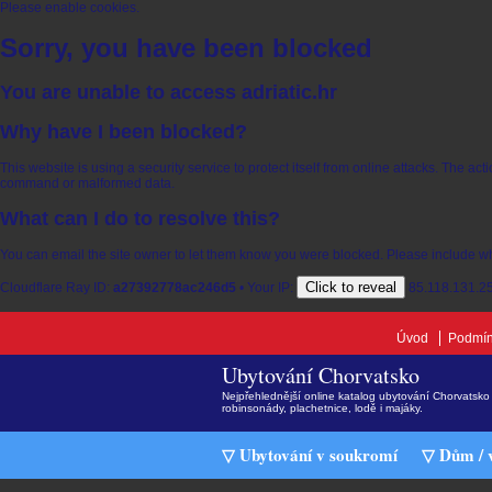
Please enable cookies.
Sorry, you have been blocked
You are unable to access
adriatic.hr
Why have I been blocked?
This website is using a security service to protect itself from online attacks. The ac
command or malformed data.
What can I do to resolve this?
You can email the site owner to let them know you were blocked. Please include w
Click to reveal
Cloudflare Ray ID:
a27392778ac246d5
•
Your IP:
85.118.131.2
Úvod
Podmín
Ubytování Chorvatsko
Nejpřehlednější online katalog ubytování Chorvatsko 
robinsonády, plachetnice, lodě i majáky.
▽ Ubytování v soukromí
▽ Dům / v