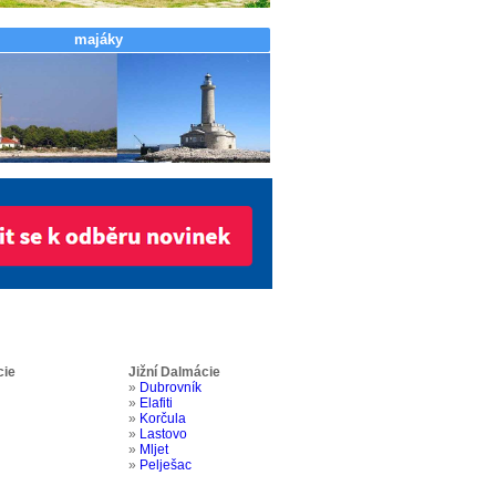
majáky
cie
Jižní Dalmácie
»
Dubrovník
»
Elafiti
»
Korčula
»
Lastovo
»
Mljet
»
Pelješac