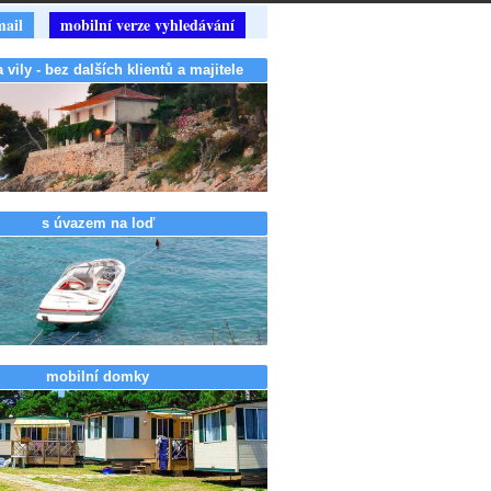
mail
mobilní verze vyhledávání
vily - bez dalších klientů a majitele
s úvazem na loď
mobilní domky