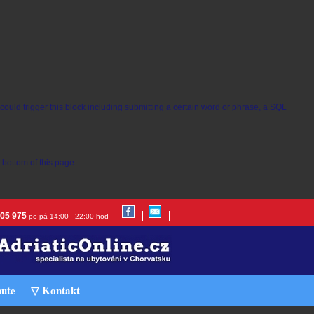
t could trigger this block including submitting a certain word or phrase, a SQL
bottom of this page.
305 975
po-pá 14:00 - 22:00 hod
nute
▽ Kontakt