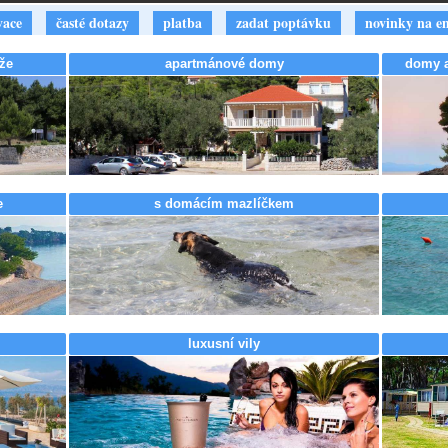
vace
časté dotazy
platba
zadat poptávku
novinky na e
že
apartmánové domy
domy a 
e
s domácím mazlíčkem
luxusní vily