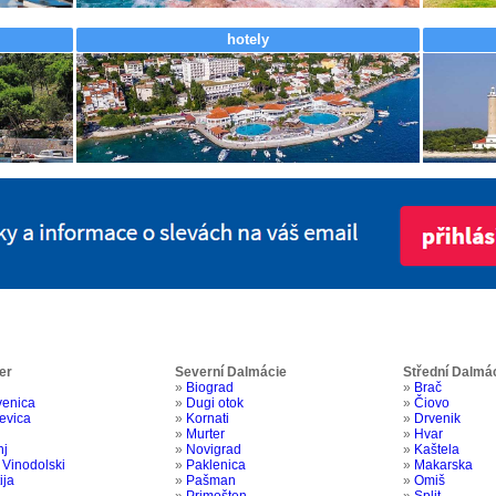
hotely
er
Severní Dalmácie
Střední Dalmá
»
Biograd
»
Brač
venica
»
Dugi otok
»
Čiovo
jevica
»
Kornati
»
Drvenik
»
Murter
»
Hvar
nj
»
Novigrad
»
Kaštela
 Vinodolski
»
Paklenica
»
Makarska
ija
»
Pašman
»
Omiš
»
Primošten
»
Split