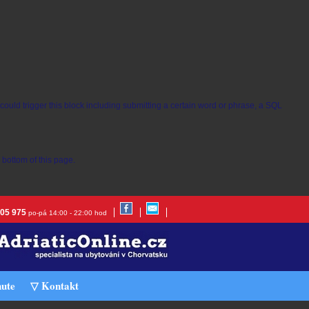
t could trigger this block including submitting a certain word or phrase, a SQL
bottom of this page.
305 975
po-pá 14:00 - 22:00 hod
nute
▽ Kontakt