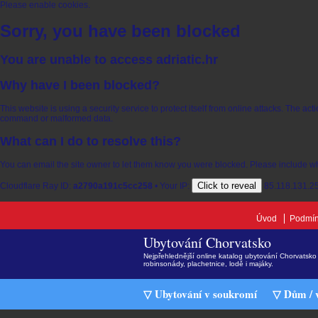
Please enable cookies.
Sorry, you have been blocked
You are unable to access
adriatic.hr
Why have I been blocked?
This website is using a security service to protect itself from online attacks. The ac
command or malformed data.
What can I do to resolve this?
You can email the site owner to let them know you were blocked. Please include w
Click to reveal
Cloudflare Ray ID:
a2790a191c5cc258
•
Your IP:
85.118.131.2
Úvod
Podmín
Ubytování Chorvatsko
Nejpřehlednější online katalog ubytování Chorvatsko 
robinsonády, plachetnice, lodě i majáky.
▽ Ubytování v soukromí
▽ Dům / v