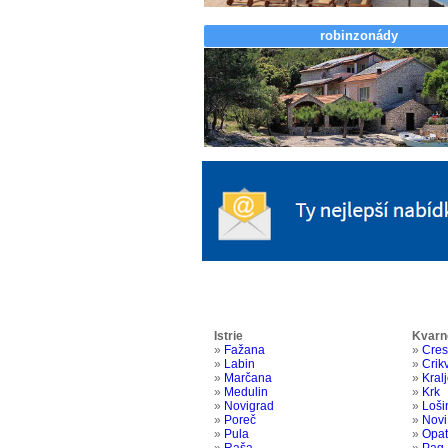
robinzonády
Istrie
Kvarn
»
Fažana
»
Cres
»
Labin
»
Crik
»
Marčana
»
Kral
»
Medulin
»
Krk
»
Novigrad
»
Loši
»
Poreč
»
Novi
»
Pula
»
Opat
»
Raša
»
Pag