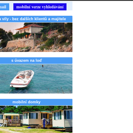
mail
mobilní verze vyhledávání
vily - bez dalších klientů a majitele
s úvazem na loď
mobilní domky