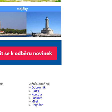
majáky
cie
Jižní Dalmácie
»
Dubrovník
»
Elafiti
»
Korčula
»
Lastovo
»
Mljet
»
Pelješac