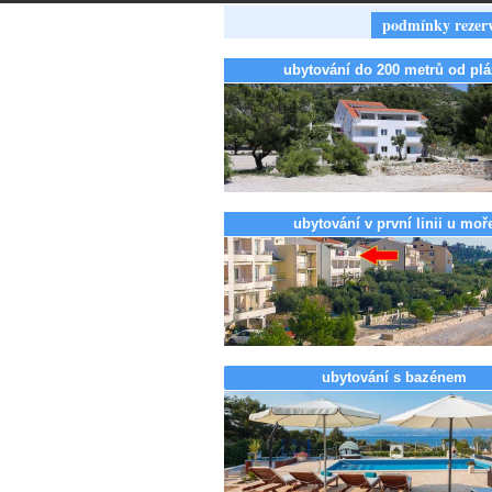
podmínky rezer
ubytování do 200 metrů od plá
ubytování v první linii u moř
ubytování s bazénem